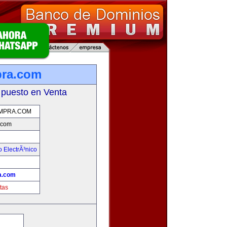
pra.com
 puesto en Venta
MPRA.COM
.com
 ElectrÃ³nico
!
a.com
tas