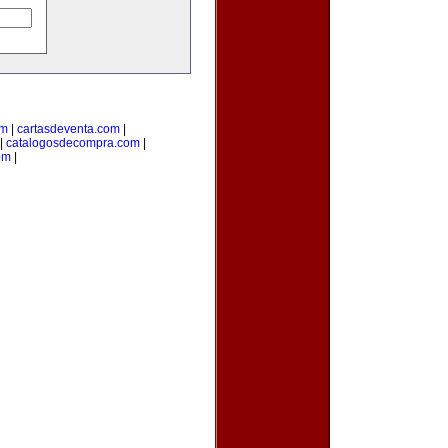
om
|
cartasdeventa.com
|
|
catalogosdecompra.com
|
om
|