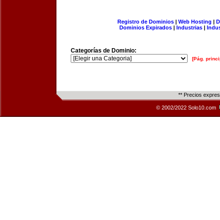
Registro de Dominios
|
Web Hosting
|
D
Dominios Expirados
|
Industrias
|
Indu
Categorías de Dominio:
[Pág. princi
** Precios expre
© 2002/2022 Solo10.com