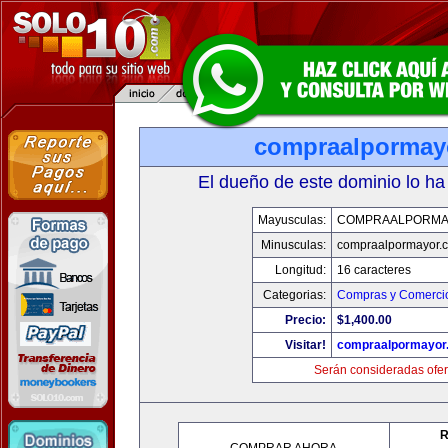
compraalpormay
El dueño de este dominio lo ha
Mayusculas:
COMPRAALPORMA
Minusculas:
compraalpormayor.
Longitud:
16 caracteres
Categorias:
Compras y Comercio
Precio:
$1,400.00
Visitar!
compraalpormayor
Serán consideradas ofer
R