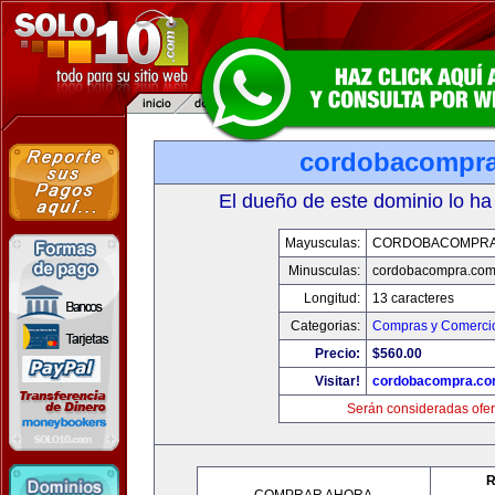
cordobacompr
El dueño de este dominio lo ha
Mayusculas:
CORDOBACOMPRA
Minusculas:
cordobacompra.co
Longitud:
13 caracteres
Categorias:
Compras y Comercio
Precio:
$560.00
Visitar!
cordobacompra.c
Serán consideradas ofer
R