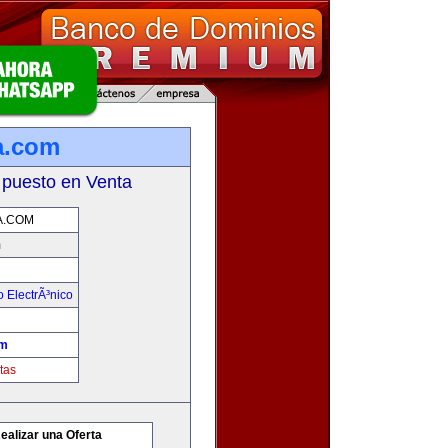
a.com
 puesto en Venta
.COM
m
 ElectrÃ³nico
om
tas
ealizar una Oferta