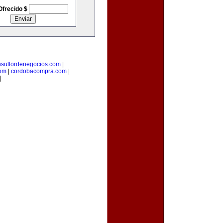
Ofrecido $
nsultordenegocios.com
|
com
|
cordobacompra.com
|
|