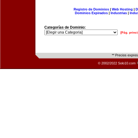
Registro de Dominios
|
Web Hosting
|
D
Dominios Expirados
|
Industrias
|
Indu
Categorías de Dominio:
[Pág. princi
** Precios expre
© 2002/2022 Solo10.com