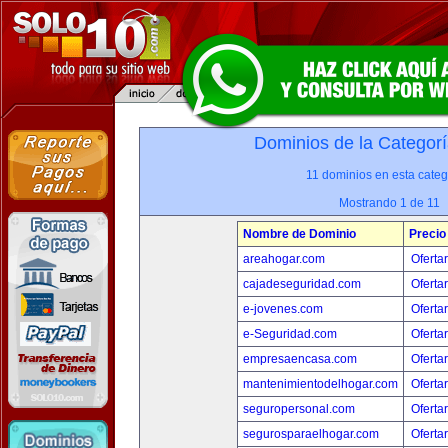
Dominios de la Categorí
11 dominios en esta categ
Mostrando 1 de 11
Nombre de Dominio
Precio
areahogar.com
Oferta
cajadeseguridad.com
Oferta
e-jovenes.com
Oferta
e-Seguridad.com
Oferta
empresaencasa.com
Oferta
mantenimientodelhogar.com
Oferta
seguropersonal.com
Oferta
segurosparaelhogar.com
Oferta