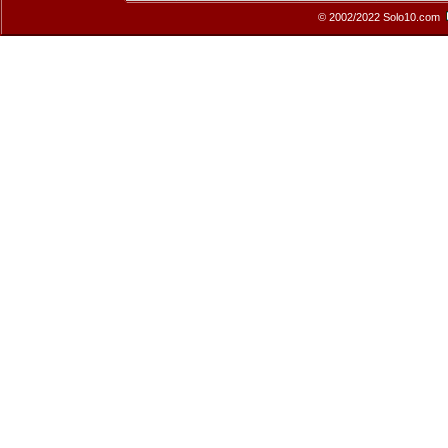
© 2002/2022 Solo10.com