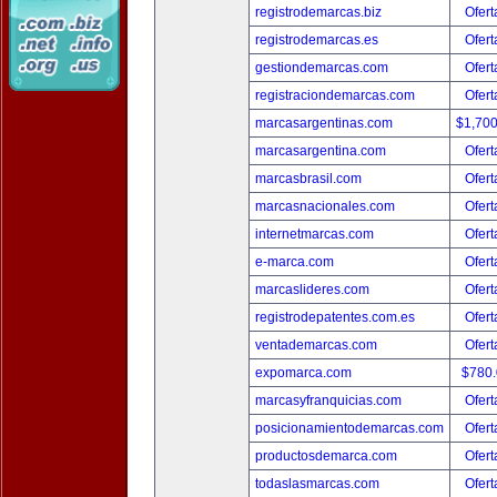
registrodemarcas.biz
Ofert
registrodemarcas.es
Ofert
gestiondemarcas.com
Ofert
registraciondemarcas.com
Ofert
marcasargentinas.com
$1,70
marcasargentina.com
Ofert
marcasbrasil.com
Ofert
marcasnacionales.com
Ofert
internetmarcas.com
Ofert
e-marca.com
Ofert
marcaslideres.com
Ofert
registrodepatentes.com.es
Ofert
ventademarcas.com
Ofert
expomarca.com
$780
marcasyfranquicias.com
Ofert
posicionamientodemarcas.com
Ofert
productosdemarca.com
Ofert
todaslasmarcas.com
Ofert