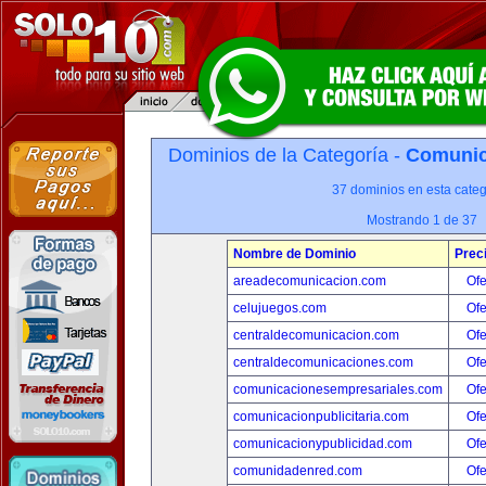
Dominios de la Categoría -
Comunica
37 dominios en esta categ
Mostrando 1 de 37
Nombre de Dominio
Prec
areadecomunicacion.com
Ofe
celujuegos.com
Ofe
centraldecomunicacion.com
Ofe
centraldecomunicaciones.com
Ofe
comunicacionesempresariales.com
Ofe
comunicacionpublicitaria.com
Ofe
comunicacionypublicidad.com
Ofe
comunidadenred.com
Ofe