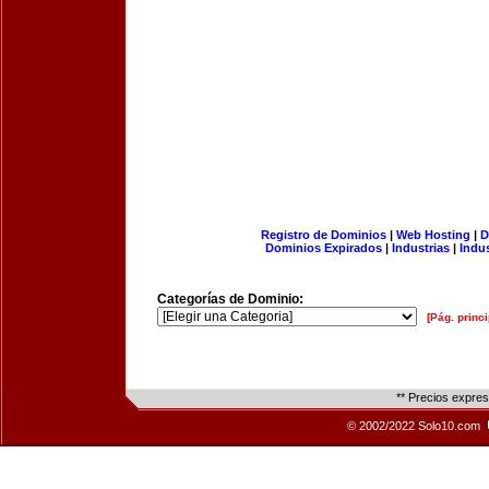
Registro de Dominios
|
Web Hosting
|
D
Dominios Expirados
|
Industrias
|
Indu
Categorías de Dominio:
[Pág. princi
** Precios expre
© 2002/2022 Solo10.com