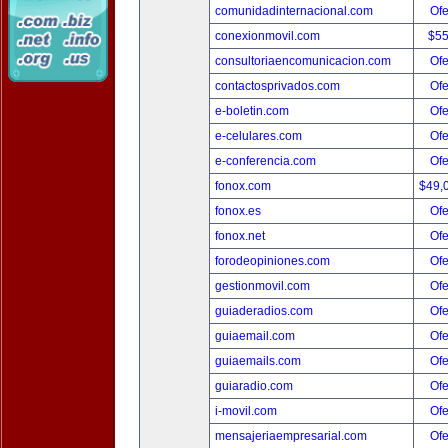
comunidadinternacional.com
Ofe
conexionmovil.com
$5
consultoriaencomunicacion.com
Ofe
contactosprivados.com
Ofe
e-boletin.com
Ofe
e-celulares.com
Ofe
e-conferencia.com
Ofe
fonox.com
$49,
fonox.es
Ofe
fonox.net
Ofe
forodeopiniones.com
Ofe
gestionmovil.com
Ofe
guiaderadios.com
Ofe
guiaemail.com
Ofe
guiaemails.com
Ofe
guiaradio.com
Ofe
i-movil.com
Ofe
mensajeriaempresarial.com
Ofe