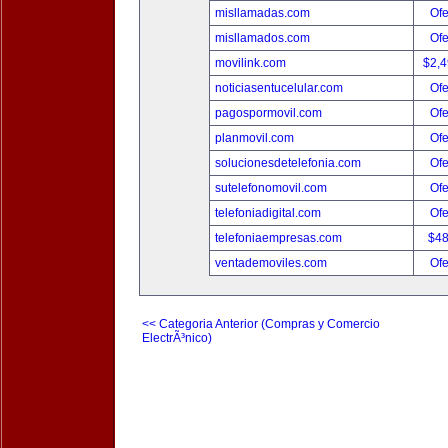
misllamadas.com
Ofe
misllamados.com
Ofe
movilink.com
$2,
noticiasentucelular.com
Ofe
pagospormovil.com
Ofe
planmovil.com
Ofe
solucionesdetelefonia.com
Ofe
sutelefonomovil.com
Ofe
telefoniadigital.com
Ofe
telefoniaempresas.com
$4
ventademoviles.com
Ofe
<< Categoria Anterior (Compras y Comercio
ElectrÃ³nico)