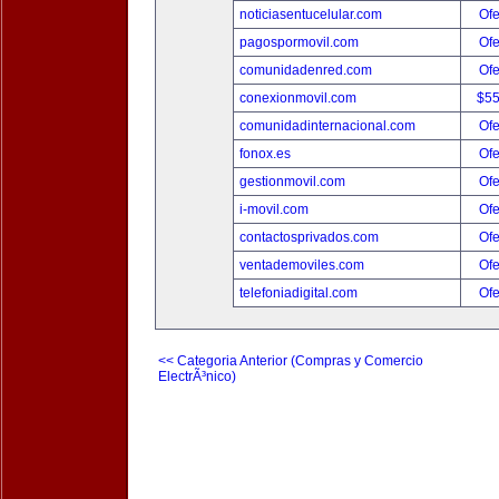
noticiasentucelular.com
Ofe
pagospormovil.com
Ofe
comunidadenred.com
Ofe
conexionmovil.com
$5
comunidadinternacional.com
Ofe
fonox.es
Ofe
gestionmovil.com
Ofe
i-movil.com
Ofe
contactosprivados.com
Ofe
ventademoviles.com
Ofe
telefoniadigital.com
Ofe
<< Categoria Anterior (Compras y Comercio
ElectrÃ³nico)