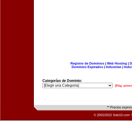
Registro de Dominios
|
Web Hosting
|
D
Dominios Expirados
|
Industrias
|
Indu
Categorías de Dominio:
[Pág. princi
** Precios expre
© 2002/2022 Solo10.com