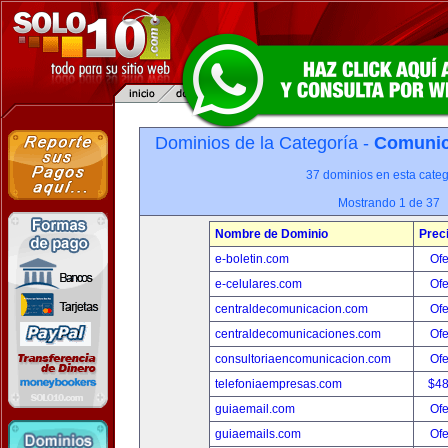
Dominios de la Categoría -
Comunica
37 dominios en esta categ
Mostrando 1 de 37
Nombre de Dominio
Prec
e-boletin.com
Ofe
e-celulares.com
Ofe
centraldecomunicacion.com
Ofe
centraldecomunicaciones.com
Ofe
consultoriaencomunicacion.com
Ofe
telefoniaempresas.com
$4
guiaemail.com
Ofe
guiaemails.com
Ofe