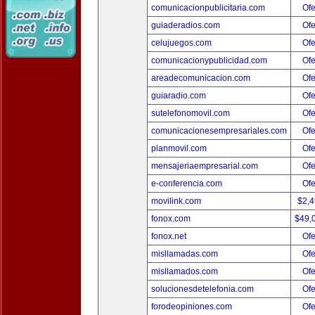
comunicacionpublicitaria.com
Ofe
guiaderadios.com
Ofe
celujuegos.com
Ofe
comunicacionypublicidad.com
Ofe
areadecomunicacion.com
Ofe
guiaradio.com
Ofe
sutelefonomovil.com
Ofe
comunicacionesempresariales.com
Ofe
planmovil.com
Ofe
mensajeriaempresarial.com
Ofe
e-conferencia.com
Ofe
movilink.com
$2,
fonox.com
$49,
fonox.net
Ofe
misllamadas.com
Ofe
misllamados.com
Ofe
solucionesdetelefonia.com
Ofe
forodeopiniones.com
Ofe